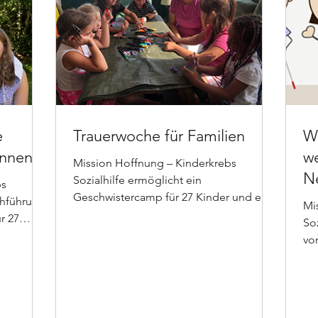
e
Trauerwoche für Familien
W
innen"
we
Mission Hoffnung – Kinderkrebs
N
Sozialhilfe ermöglicht ein
bs
Geschwistercamp für 27 Kinder und eine
Mi
Trauerwoche für Familien.
r 27
So
vo