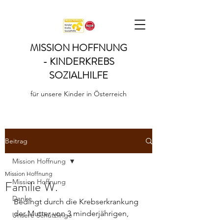
MISSION HOFFNUNG
- KINDERKREBS
SOZIALHILFE
für unsere Kinder in Österreich
Beitrag
Mission Hoffnung
Mission Hoffnung
Mission Hoffnung
Familie W.
Danke
Bedingt durch die Krebserkrankung 
der Mutter von 3 minderjährigen, 
Unsere Schützlinge